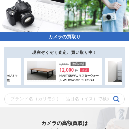
カメラの買取り
現在ぞくぞく査定、買い取り中！
他店相場
8,000
16,000
12,000
25,000
円
当店
MASTERWAL マスターウォー
HITACHI
ル WILDWOOD THICK41
ア冷蔵庫 R-
LIVING TABLE ワイルドウッ
製
ドシック41 リビングテーブル
ブラックチェリー
カメラの高額買取は