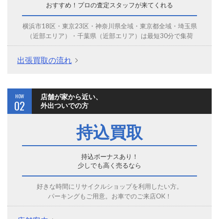
おすすめ！プロの査定スタッフが来てくれる
横浜市18区・東京23区・神奈川県全域・東京都全域・埼玉県
（近部エリア）・千葉県（近部エリア）は最短30分で集荷
出張買取の流れ
HOW
店舗が家から近い、
02
外出ついでの方
持込買取
持込ボーナスあり！
少しでも高く売るなら
好きな時間にリサイクルショップを利用したい方。
パーキングもご用意。お車でのご来店OK！