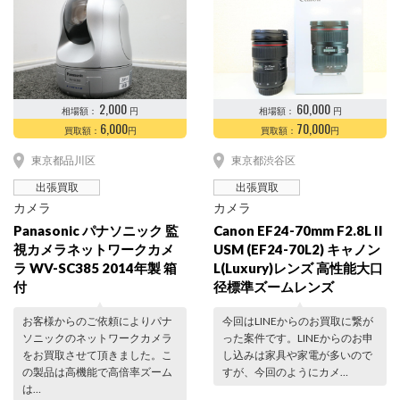
2,000
60,000
相場額：
円
相場額：
円
6,000
70,000
買取額：
円
買取額：
円
東京都品川区
東京都渋谷区
出張買取
出張買取
カメラ
カメラ
Panasonic パナソニック 監
Canon EF24-70mm F2.8L II
視カメラネットワークカメ
USM (EF24-70L2) キャノン
ラ WV-SC385 2014年製 箱
L(Luxury)レンズ 高性能大口
付
径標準ズームレンズ
お客様からのご依頼によりパナ
今回はLINEからのお買取に繋が
ソニックのネットワークカメラ
った案件です。LINEからのお申
をお買取させて頂きました。こ
し込みは家具や家電が多いので
の製品は高機能で高倍率ズーム
すが、今回のようにカメ…
は…