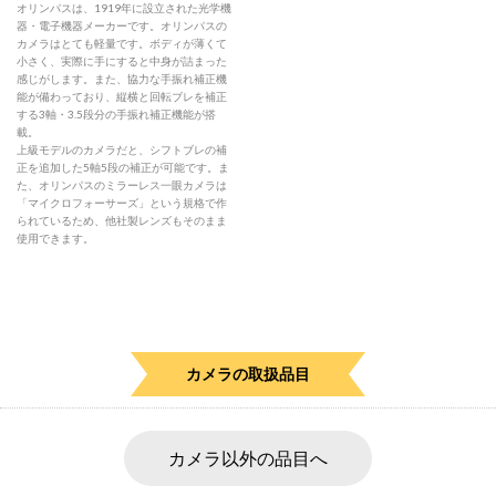
オリンパスは、1919年に設立された光学機
器・電子機器メーカーです。オリンパスの
カメラはとても軽量です。ボディが薄くて
小さく、実際に手にすると中身が詰まった
感じがします。また、協力な手振れ補正機
能が備わっており、縦横と回転ブレを補正
する3軸・3.5段分の手振れ補正機能が搭
載。
上級モデルのカメラだと、シフトブレの補
正を追加した5軸5段の補正が可能です。ま
た、オリンパスのミラーレス一眼カメラは
「マイクロフォーサーズ」という規格で作
られているため、他社製レンズもそのまま
使用できます。
カメラの取扱品目
カメラ以外の品目へ