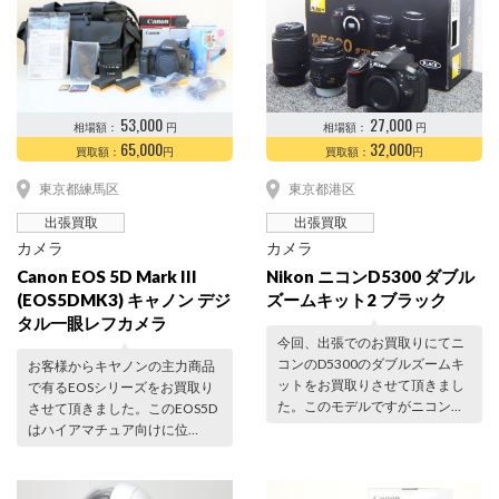
53,000
27,000
相場額：
円
相場額：
円
65,000
32,000
買取額：
円
買取額：
円
東京都練馬区
東京都港区
出張買取
出張買取
カメラ
カメラ
Canon EOS 5D Mark III
Nikon ニコンD5300 ダブル
(EOS5DMK3) キャノン デジ
ズームキット2 ブラック
タル一眼レフカメラ
今回、出張でのお買取りにてニ
コンのD5300のダブルズームキ
お客様からキヤノンの主力商品
ットをお買取りさせて頂きまし
で有るEOSシリーズをお買取り
た。このモデルですがニコン…
させて頂きました。このEOS5D
はハイアマチュア向けに位…