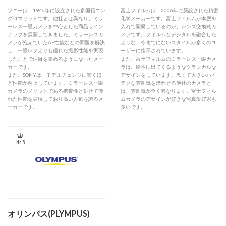
ソニーは、1946年に設立された多国籍コン
富士フィルムは、2006年に新設された精密
グロマリットです。他社とは異なり、ミラ
化学メーカーです。富士フィルムが本腰を
ーレス一眼カメラを中心とした商品ライン
入れて開発しているのが、レンズ交換式カ
ナップを展開してきました。ミラーレスカ
メラです。フィルムとデジタルを融合した
メラが抱えていたAF性能などの問題を解決
ような、今までにないスタイルが多くのユ
し、一眼レフよりも優れた撮影性能を実現
ーザーに指示されています。
したことで注目を集めるようになったメー
また、富士フィルムのミラーレス一眼カメ
カーです。
ラは、絵本に出てくるようなクラシカルな
また、SONYは、モデルチェンジに驚くほ
デザインをしています。黒くて大きいハイ
ど性能が向上しています。ミラーレス一眼
テクな雰囲気を漂わせる他社のカメラと
カメラのメリットである携帯性と併せて優
は、雰囲気が全く異なります。富士フィル
れた性能を実現しており高い人気を誇るメ
ムカメラのデザインが好きな写真愛好家も
ーカーです。
多いです。
No.5
オリンパス(PLYMPUS)