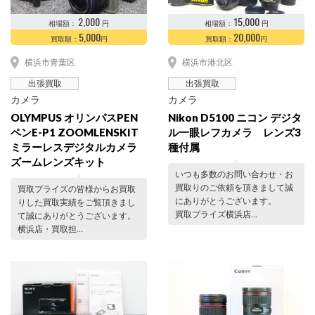
2,000
15,000
相場額：
円
相場額：
円
5,000
20,000
買取額：
円
買取額：
円
横浜市青葉区
横浜市港北区
出張買取
出張買取
カメラ
カメラ
OLYMPUS オリンパスPEN
Nikon D5100 ニコン デジタ
ペンE-P1 ZOOMLENSKIT
ル一眼レフカメラ レンズ3
ミラーレスデジタルカメラ
種付属
ズームレンズキット
いつも多数のお問い合わせ・お
買取りのご依頼を頂きまして誠
買取プライズの皆様からお買取
にありがとうございます。
りした買取実績をご覧頂きまし
買取プライズ横浜店…
て誠にありがとうございます。
横浜店・買取担…