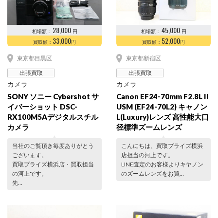
28,000
45,000
相場額：
円
相場額：
円
33,000
52,000
買取額：
円
買取額：
円
東京都目黒区
東京都新宿区
出張買取
出張買取
カメラ
カメラ
SONY ソニー Cybershot サ
Canon EF24-70mm F2.8L II
イバーショット DSC-
USM (EF24-70L2) キャノン
RX100M5Aデジタルスチル
L(Luxury)レンズ 高性能大口
カメラ
径標準ズームレンズ
当社のご覧頂き毎度ありがとう
こんにちは、買取プライズ横浜
ございます。
店担当の河上です。
買取プライズ横浜店・買取担当
LINE査定のお客様よりキヤノン
の河上です。
のズームレンズをお買…
先…