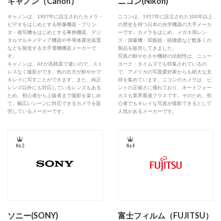
キャノン（Canon）
ニコン(Nikon)
キャノンは、1937年に設立されたカメラ・
ニコンは、1917年に設立された100年以上
ビデオをはじめとする映像機器・プリン
の歴史を持つ日本の光学機器の大手メーカ
タ・複写機をはじめとする事務機器、デジ
ーです。カメラをはじめ、メガネ用レン
タルマルチメディア機器や半導体露光装置
ズ・測量機・双眼鏡・顕微鏡など数多くの
などを製造する大手電機機器メーカーで
製品を販売してきました。
す。
写真の鮮やかさや機材の信頼性は、ニュー
キャノンは、AFが高精度で速いので、スト
ヨーク・タイムズでも特集されているの
レスなく撮影ができ、色の出方が鮮やかで
で、アメリカの写真愛好家からも絶大な支
キレイに写すことができます。また、純正
持を集めています。ニコンのカメラは、ピ
レンズ以外にも対応しているレンズもある
ントの正確さに優れており、オートフォー
ため、初心者から上級者まで撮影を楽しめ
カスも業界最速クラスです。そのため、初
て、幅広いシーンに対応できるカメラを販
心者でもキレイな写真が撮影できるとして
売しているメーカーです。
人気があるメーカーです。
No.3
No.4
ソニー(SONY)
富士フィルム（FUJITSU）