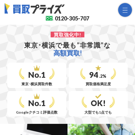
0120-
305-707
買取強化中!
東京･横浜で最も”非常識”な
高額買取!
No.1
94
.2%
東京･横浜
買取件数
買取価格
満足度
No.1
OK!
Googleクチコミ
評価点数
大型でも
1点でも