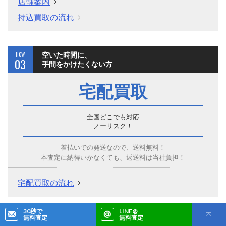
店舗案内
持込買取の流れ
HOW
空いた時間に、
03
手間をかけたくない方
宅配買取
全国どこでも対応
ノーリスク！
着払いでの発送なので、送料無料！
本査定に納得いかなくても、返送料は当社負担！
宅配買取の流れ
30秒で
LINE@
無料査定
無料査定