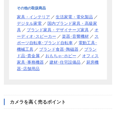
その他の取扱商品
家具・インテリア
／
生活家電・電化製品
／
デジタル家電
／
国内ブランド家具・高級家
具
／
ブランド家具・デザイナーズ家具
／
オ
ーディオ･スピーカー
／
楽器･音響機材
／
ス
ポーツ自転車･ブランド自転車
／
電動工具･
機械工具
／
ブランド食器･陶磁器
／
ブラン
ド品･貴金属
／
おもちゃ･ホビー
／
オフィス
家具･事務機器
／
建材･住宅設備品
／
厨房機
器･店舗用品
カメラを高く売るポイント