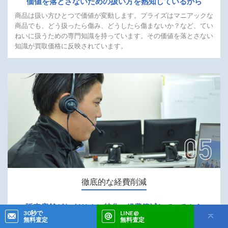
価値を落とさないための
扱い方を
熟知しているから
商品は扱い方ひとつで価値が変動します。プライズはマニアックな
商品でも、どう扱ったら傷み、どうしたら傷まないか？など、てい
ねいに扱うための専門知識を持っています。その価値を落とさない
知識が買取価格に反映されています。
徹底的な経費削減
販売店舗がなく
Webに特化。
経費節減しているから
30秒で
LINE@
無料査定
無料査定
買取業者は通常、買い取ったものを販売する実店舗があります。プ