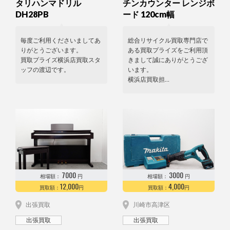
タリハンマドリル
チンカウンター レンジボ
DH28PB
ード 120cm幅
毎度ご利用くださいましてあ
総合リサイクル買取専門店で
りがとうございます。
ある買取プライズをご利用頂
買取プライズ横浜店買取スタ
きまして誠にありがとうござ
ッフの渡辺です。
います。
横浜店買取担…
7000
3000
相場額：
円
相場額：
円
12,000
4,000
買取額：
円
買取額：
円
出張買取
川崎市高津区
出張買取
出張買取