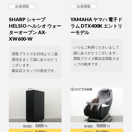
出張買取
出張買取
SHARP シャープ
YAMAHA ヤマハ 電子ド
HELSIO ヘルシオ ウォー
ラム DTX400K エントリ
ターオーブン AX-
ーモデル
XW600-W
いつもご利用くださいまして
誠にありがとうございます。
買取プライズを日頃よりご贔
買取プライズ横浜店買取スタ
屓頂きまして誠にありがとう
ッフの植木です。
ございます。
横浜店スタッフの黒光です。
5000
16000
相場額：
円
相場額：
円
9,000
22,000