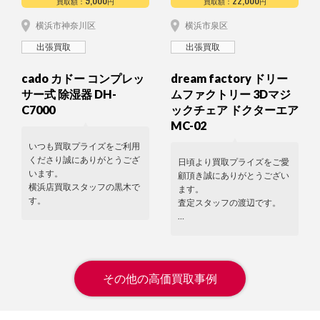
買取額：
円
買取額：
円
横浜市神奈川区
横浜市泉区
出張買取
出張買取
cado カドー コンプレッ
dream factory ドリー
サー式 除湿器 DH-
ムファクトリー 3Dマジ
C7000
ックチェア ドクターエア
MC-02
いつも買取プライズをご利用
くださり誠にありがとうござ
日頃より買取プライズをご愛
います。
顧頂き誠にありがとうござい
横浜店買取スタッフの黒木で
ます。
す。
査定スタッフの渡辺です。
…
その他の高価買取事例