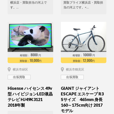
横浜店・買取担当の河上で
買取プライズ横浜店・買取担
す。…
当の河上です。<…
8000
10000
相場額：
円
相場額：
円
10,000
12,000
買取額：
円
買取額：
円
横浜市緑区
横浜市鶴見区
出張買取
出張買取
Hisense ハイセンス 49v
GIANT ジャイアント
型 ハイビジョンLED液晶
ESCAPE エスケープ R3
テレビ HJ49K3121
Sサイズ 465mm 身長
2018年製
160～175cm向け 2017
モデル