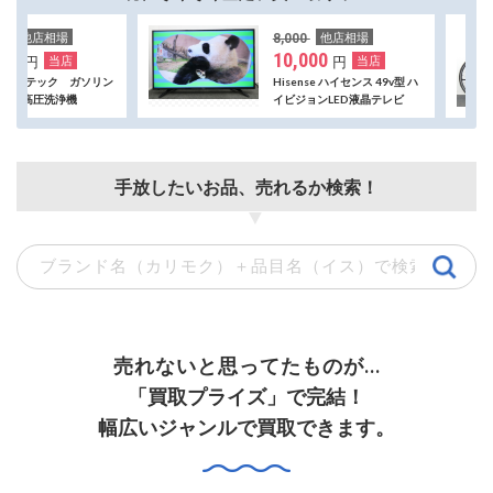
他店相場
8,000
10,
10,000
12
円
当店
Hisense ハイセンス 49v型 ハ
GIA
イビジョンLED液晶テレビ
エスケ
HJ49K3121 2018年製
465
け 2
手放したいお品、売れるか検索！
売れないと思ってたものが...
「買取プライズ」で完結！
幅広いジャンルで買取できます。