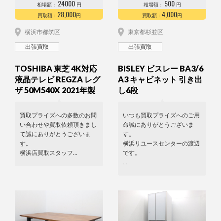
24000
500
相場額：
円
相場額：
円
28,000
4,000
買取額：
円
買取額：
円
横浜市都筑区
東京都杉並区
出張買取
出張買取
TOSHIBA 東芝 4K対応
BISLEY ビスレー BA3/6
液晶テレビ REGZA レグ
A3 キャビネット 引き出
ザ 50M540X 2021年製
し6段
買取プライズへの多数のお問
いつも買取プライズへのご用
い合わせや買取依頼頂きまし
命誠にありがとうございま
て誠にありがとうございま
す。
す。
横浜リユースセンターの渡辺
横浜店買取スタッフ…
です。
…