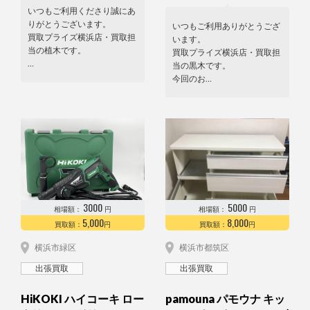
いつもご利用くださり誠にあ
りがとうございます。
いつもご利用ありがとうござ
買取プライズ横浜店・買取担
います。
当の植木です。
買取プライズ横浜店・買取担
…
当の黒木です。
今回のお…
3000
5000
相場額：
円
相場額：
円
5,000
8,000
買取額：
円
買取額：
円
横浜市緑区
横浜市都筑区
出張買取
出張買取
HiKOKI ハイコーキ ロー
pamouna パモウナ キッ