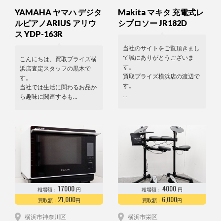
YAMAHA ヤマハ デジタ
Makita マキタ 充電式レ
ルピアノARIUS アリウ
シプロソー JR182D
ス YDP-163R
当社のサイトをご覧頂きまし
て誠にありがとうございま
こんにちは、買取プライズ横
す。
浜店査定スタッフの黒木で
買取プライズ横浜店の渡辺で
す。
す。
当社では生活に関わるお品か
…
ら趣味に関連するも…
17000
4000
相場額：
円
相場額：
円
21,000
6,000
買取額：
円
買取額：
円
横浜市神奈川区
横浜市栄区