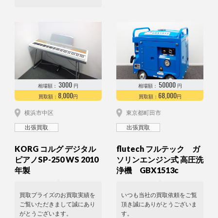
3000
50000
相場額：
円
相場額：
円
8,000
68,000
買取額：
円
買取額：
円
横浜市中区
東京都町田市
出張買取
出張買取
KORG コルグ デジタル
flutech フルテック ガ
ピアノSP-250 WS 2010
ソリンエンジン式 高圧洗
年製
浄機 GBX1513c
買取プライズのお買取実績を
いつも当社の買取依頼をご覧
ご覧いただきまして誠にあり
頂き誠にありがとうございま
がとうございます。
す。