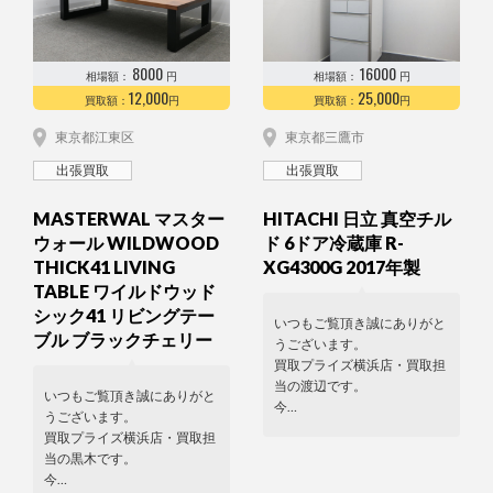
8000
16000
相場額：
円
相場額：
円
12,000
25,000
買取額：
円
買取額：
円
東京都江東区
東京都三鷹市
出張買取
出張買取
MASTERWAL マスター
HITACHI 日立 真空チル
ウォール WILDWOOD
ド 6ドア冷蔵庫 R-
THICK41 LIVING
XG4300G 2017年製
TABLE ワイルドウッド
シック41 リビングテー
いつもご覧頂き誠にありがと
ブル ブラックチェリー
うございます。
買取プライズ横浜店・買取担
当の渡辺です。
いつもご覧頂き誠にありがと
今…
うございます。
買取プライズ横浜店・買取担
当の黒木です。
今…