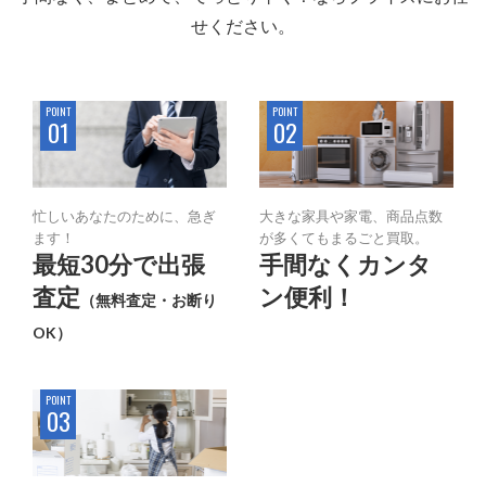
せください。
POINT
POINT
01
02
忙しいあなたのために、急ぎ
大きな家具や家電、商品点数
ます！
が多くてもまるごと買取。
最短30分で出張
手間なくカンタ
査定
ン便利！
（無料査定・お断り
OK）
POINT
03