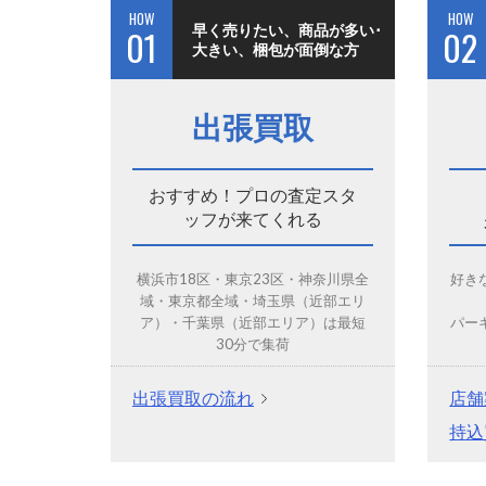
HOW
HOW
早く売りたい、商品が多い･
01
02
大きい、梱包が面倒な方
出張買取
おすすめ！プロの査定スタ
ッフが来てくれる
横浜市18区・東京23区・神奈川県全
好き
域・東京都全域・埼玉県（近部エリ
ア）・千葉県（近部エリア）は最短
パー
30分で集荷
出張買取の流れ
店舗
持込