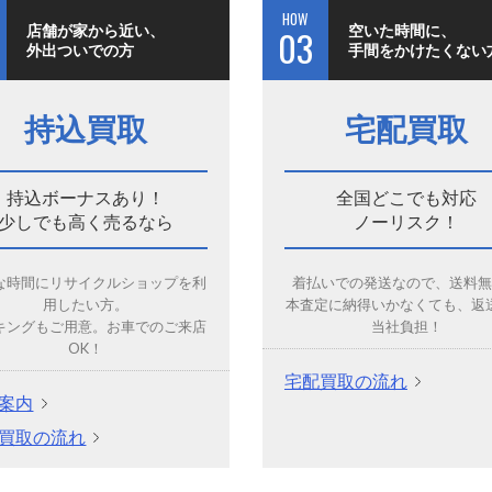
HOW
店舗が家から近い、
空いた時間に、
03
外出ついでの方
手間をかけたくない
持込買取
宅配買取
持込ボーナスあり！
全国どこでも対応
少しでも高く売るなら
ノーリスク！
な時間にリサイクルショップを利
着払いでの発送なので、送料
用したい方。
本査定に納得いかなくても、返
キングもご用意。お車でのご来店
当社負担！
OK！
宅配買取の流れ
案内
買取の流れ