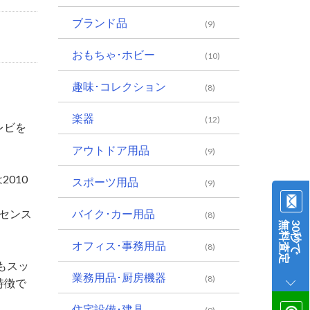
ブランド品
(9)
おもちゃ･ホビー
(10)
趣味･コレクション
(8)
楽器
(12)
レビを
アウトドア用品
(9)
010
スポーツ用品
(9)
イセンス
バイク･カー用品
(8)
無料査定
30秒で
オフィス･事務用品
(8)
もスッ
業務用品･厨房機器
(8)
特徴で
住宅設備･建具