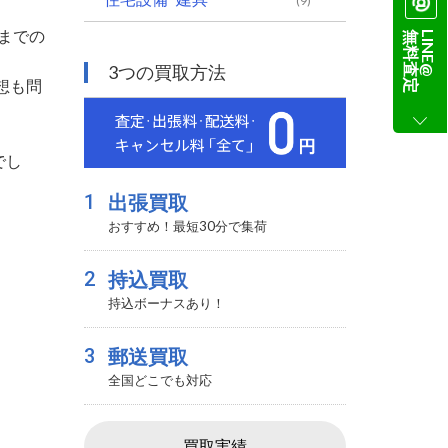
(9)
までの
無料査定
LINE@
3つの買取方法
想も問
でし
1
出張買取
おすすめ！最短30分で集荷
。
2
持込買取
持込ボーナスあり！
3
郵送買取
全国どこでも対応
買取実績