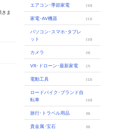
エアコン･季節家電
(10)
頂きま
家電･AV機器
(11)
パソコン･スマホ･タブレ
ット
(10)
カメラ
(9)
VR･ドローン･最新家電
(7)
電動工具
(13)
ロードバイク･ブランド自
転車
(10)
旅行･トラベル用品
(8)
貴金属･宝石
(8)