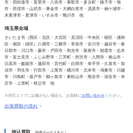
市・四街道市・富里市・八街市・香取市・多古町・銚子市・旭
市・匝瑳市・山武市・東金市・大網白里市・茂原市・袖ケ浦市・
木更津市・君津市・いすみ市・鴨川市 他
埼玉県全域
さいたま市（西区・北区・大宮区・見沼区・中央区・桜区・浦和
区・南区・緑区）八潮市・三郷市・草加市・吉川市・越谷市・春
日部市・川口市・蕨市・戸田市・和光市・新座市・朝霞市・志木
市・富士見市・ふじみ野市・三芳町・所沢市・入間市・狭山市・
日高市・飯能市・蓮田市・宮代町・白岡市・幸手市・久喜市・加
須市・羽生市・行田市・上尾市・桶川市・北本市・鴻巣市・川越
市・川島町・坂戸市・鶴ヶ島市・東松山市・熊谷市・深谷市・本
庄市・上里町・秩父市 他
※対応エリアに記載がない場合も、お気軽に
お問い合わせ
ください。
出張買取の流れ
持込買取
特典ボーナスあり！