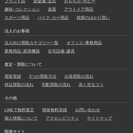
ブランド品
貴金属･宝石
おもちゃ･ホビー
趣味･コレクション
楽器
アウトドア用品
スポーツ用品
バイク･カー用品
雑貨のはかり買い
法人のお客様
法人向け買取カテゴリー一覧
オフィス･事務用品
業務用品･厨房機器
住宅設備･建具
査定・買取について
買取実績
3つの買取方法
出張買取の流れ
持込買取の流れ
宅配買取の流れ
高く売るコツ
その他
LINEで無料査定
簡単無料見積
お問い合わせ
個人情報について
アクセシビリティ
サイトマップ
関連サイト