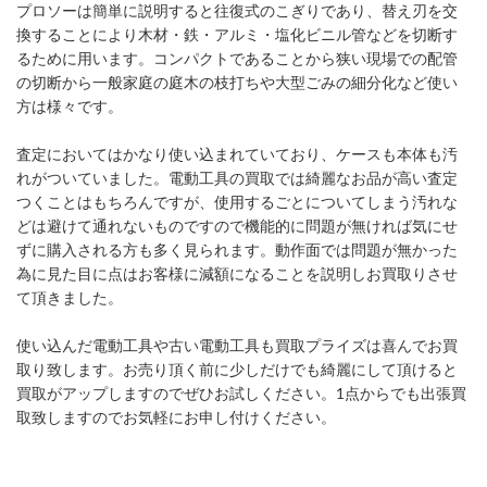
プロソーは簡単に説明すると往復式のこぎりであり、替え刃を交
換することにより木材・鉄・アルミ・塩化ビニル管などを切断す
るために用います。コンパクトであることから狭い現場での配管
の切断から一般家庭の庭木の枝打ちや大型ごみの細分化など使い
方は様々です。
査定においてはかなり使い込まれていており、ケースも本体も汚
れがついていました。電動工具の買取では綺麗なお品が高い査定
つくことはもちろんですが、使用するごとについてしまう汚れな
どは避けて通れないものですので機能的に問題が無ければ気にせ
ずに購入される方も多く見られます。動作面では問題が無かった
為に見た目に点はお客様に減額になることを説明しお買取りさせ
て頂きました。
使い込んだ電動工具や古い電動工具も買取プライズは喜んでお買
取り致します。お売り頂く前に少しだけでも綺麗にして頂けると
買取がアップしますのでぜひお試しください。1点からでも出張買
取致しますのでお気軽にお申し付けください。