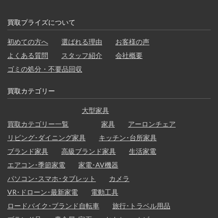
買取プライズについて
初めての方へ
選ばれる理由
お客様の声
よくある質問
スタッフ紹介
会社概要
ゴミの処分・不要品回収
買取カテゴリー
大型家具
買取カテゴリー一覧
家具
アーロンチェア
リビング･ダイニング家具
キッチン･台所家具
ブランド家具
高級ブランド家具
生活家電
エアコン･季節家電
家電･AV機器
パソコン･スマホ･タブレット
カメラ
VR･ドローン･最新家電
電動工具
ロードバイク･ブランド自転車
旅行･トラベル用品