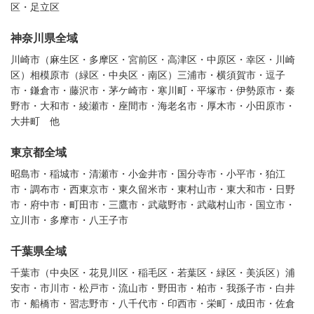
区・足立区
神奈川県全域
川崎市（麻生区・多摩区・宮前区・高津区・中原区・幸区・川崎
区）相模原市（緑区・中央区・南区）三浦市・横須賀市・逗子
市・鎌倉市・藤沢市・茅ケ崎市・寒川町・平塚市・伊勢原市・秦
野市・大和市・綾瀬市・座間市・海老名市・厚木市・小田原市・
大井町 他
東京都全域
昭島市・稲城市・清瀬市・小金井市・国分寺市・小平市・狛江
市・調布市・西東京市・東久留米市・東村山市・東大和市・日野
市・府中市・町田市・三鷹市・武蔵野市・武蔵村山市・国立市・
立川市・多摩市・八王子市
千葉県全域
千葉市（中央区・花見川区・稲毛区・若葉区・緑区・美浜区）浦
安市・市川市・松戸市・流山市・野田市・柏市・我孫子市・白井
市・船橋市・習志野市・八千代市・印西市・栄町・成田市・佐倉