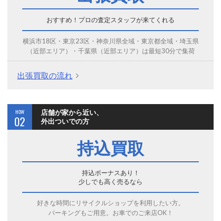
おすすめ！プロの査定スタッフが来てくれる
横浜市18区・東京23区・神奈川県全域・東京都全域・埼玉県
（近部エリア）・千葉県（近部エリア）は最短30分で集荷
出張買取の流れ
HOW
店舗が家から近い、
02
外出ついでの方
持込買取
持込ボーナスあり！
少しでも高く売るなら
好きな時間にリサイクルショップを利用したい方。
パーキングもご用意。お車でのご来店OK！