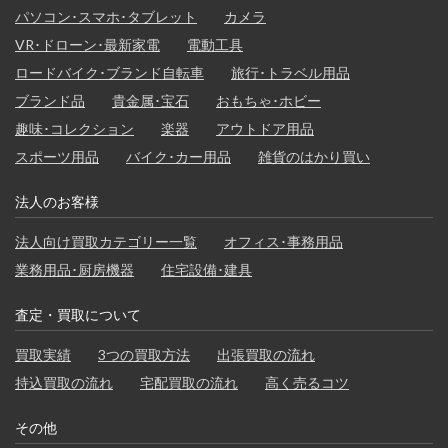
パソコン･スマホ･タブレット
カメラ
VR･ドローン･最新家電
電動工具
ロードバイク･ブランド自転車
旅行･トラベル用品
ブランド品
貴金属･宝石
おもちゃ･ホビー
趣味･コレクション
楽器
アウトドア用品
スポーツ用品
バイク･カー用品
雑貨のはかり買い
法人のお客様
法人向け買取カテゴリー一覧
オフィス･事務用品
業務用品･厨房機器
住宅設備･建具
査定・買取について
買取実績
3つの買取方法
出張買取の流れ
持込買取の流れ
宅配買取の流れ
高く売るコツ
その他