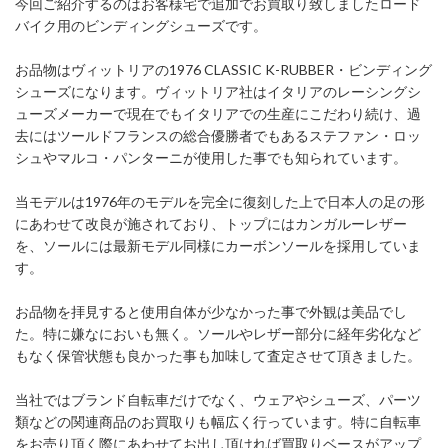
今回ご紹介するのはお客様宅で追加でお買取り致しましたロード
バイク用のビンディングシューズです。
お品物はヴィットリアの1976 CLASSIC K-RUBBER・ビンディング
シューズになります。ヴィットリア社はイタリアのレーシングシ
ューズメーカーで現在でもイタリアでの生産にこだわり続け、過
去にはツールドフランスの総合優勝者でもあるステファン・ロッ
シュやマルコ・パンターニが使用した事でも知られています。
当モデルは1976年のモデルを完全に復刻した上で日本人の足の形
にあわせて改良が施されており、トップにはカンガルーレザー
を、ソールには最新モデル同様にカーボンソールを採用していま
す。
お品物を拝見すると使用自体が少なかった事で外観は美品でし
た。特に嫌なにおいも無く。ソールやレザー部分に経年劣化など
もなく保管状態も良かった事も加味して査定させて頂きました。
当社ではブランド自転車だけでなく、ウェアやシューズ、パーツ
類などの関連商品のお買取りも幅広く行っています。特に自転車
をお売り頂く際にあわせてお出し頂ければ買取りベースがアップ