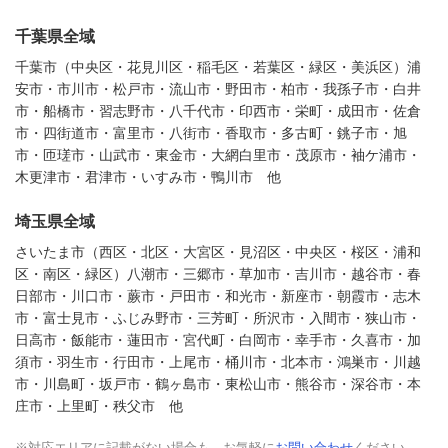
千葉県全域
千葉市（中央区・花見川区・稲毛区・若葉区・緑区・美浜区）浦
安市・市川市・松戸市・流山市・野田市・柏市・我孫子市・白井
市・船橋市・習志野市・八千代市・印西市・栄町・成田市・佐倉
市・四街道市・富里市・八街市・香取市・多古町・銚子市・旭
市・匝瑳市・山武市・東金市・大網白里市・茂原市・袖ケ浦市・
木更津市・君津市・いすみ市・鴨川市 他
埼玉県全域
さいたま市（西区・北区・大宮区・見沼区・中央区・桜区・浦和
区・南区・緑区）八潮市・三郷市・草加市・吉川市・越谷市・春
日部市・川口市・蕨市・戸田市・和光市・新座市・朝霞市・志木
市・富士見市・ふじみ野市・三芳町・所沢市・入間市・狭山市・
日高市・飯能市・蓮田市・宮代町・白岡市・幸手市・久喜市・加
須市・羽生市・行田市・上尾市・桶川市・北本市・鴻巣市・川越
市・川島町・坂戸市・鶴ヶ島市・東松山市・熊谷市・深谷市・本
庄市・上里町・秩父市 他
※対応エリアに記載がない場合も、お気軽に
お問い合わせ
ください。