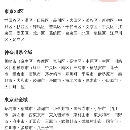
東京23区
世田谷区・港区・目黒区・品川区・大田区・渋谷区・新宿区・中
野区・杉並区・練馬区・豊島区・千代田区・文京区・中央区・江
東区・墨田区・荒川区・葛飾区・台東区・北区・板橋区・江戸川
区・足立区
神奈川県全域
川崎市（麻生区・多摩区・宮前区・高津区・中原区・幸区・川崎
区）相模原市（緑区・中央区・南区）三浦市・横須賀市・逗子
市・鎌倉市・藤沢市・茅ケ崎市・寒川町・平塚市・伊勢原市・秦
野市・大和市・綾瀬市・座間市・海老名市・厚木市・小田原市・
大井町 他
東京都全域
昭島市・稲城市・清瀬市・小金井市・国分寺市・小平市・狛江
市・調布市・西東京市・東久留米市・東村山市・東大和市・日野
市・府中市・町田市・三鷹市・武蔵野市・武蔵村山市・国立市・
立川市・多摩市・八王子市