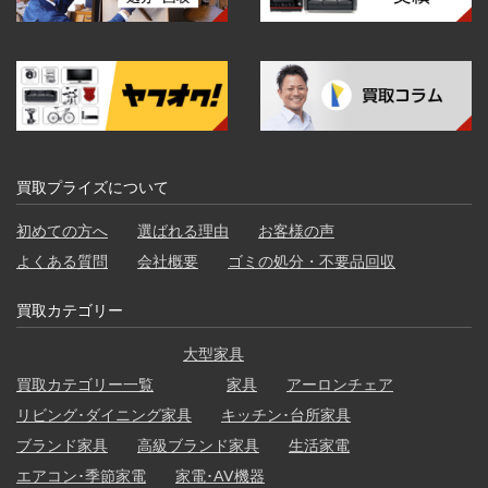
買取プライズについて
初めての方へ
選ばれる理由
お客様の声
よくある質問
会社概要
ゴミの処分・不要品回収
買取カテゴリー
大型家具
買取カテゴリー一覧
家具
アーロンチェア
リビング･ダイニング家具
キッチン･台所家具
ブランド家具
高級ブランド家具
生活家電
エアコン･季節家電
家電･AV機器