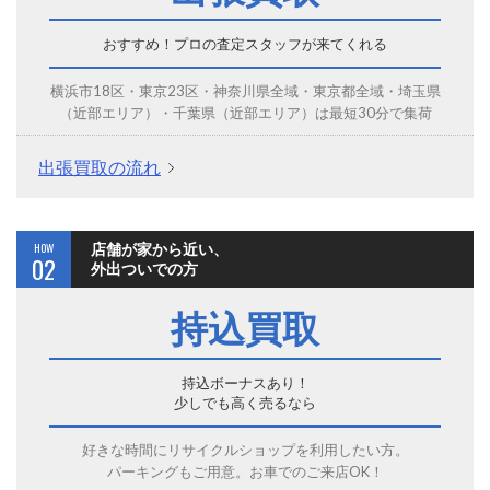
おすすめ！プロの査定スタッフが来てくれる
横浜市18区・東京23区・神奈川県全域・東京都全域・埼玉県
（近部エリア）・千葉県（近部エリア）は最短30分で集荷
出張買取の流れ
HOW
店舗が家から近い、
02
外出ついでの方
持込買取
持込ボーナスあり！
少しでも高く売るなら
好きな時間にリサイクルショップを利用したい方。
パーキングもご用意。お車でのご来店OK！