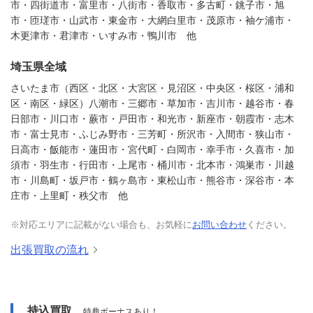
市・四街道市・富里市・八街市・香取市・多古町・銚子市・旭
市・匝瑳市・山武市・東金市・大網白里市・茂原市・袖ケ浦市・
木更津市・君津市・いすみ市・鴨川市 他
埼玉県全域
さいたま市（西区・北区・大宮区・見沼区・中央区・桜区・浦和
区・南区・緑区）八潮市・三郷市・草加市・吉川市・越谷市・春
日部市・川口市・蕨市・戸田市・和光市・新座市・朝霞市・志木
市・富士見市・ふじみ野市・三芳町・所沢市・入間市・狭山市・
日高市・飯能市・蓮田市・宮代町・白岡市・幸手市・久喜市・加
須市・羽生市・行田市・上尾市・桶川市・北本市・鴻巣市・川越
市・川島町・坂戸市・鶴ヶ島市・東松山市・熊谷市・深谷市・本
庄市・上里町・秩父市 他
※対応エリアに記載がない場合も、お気軽に
お問い合わせ
ください。
出張買取の流れ
持込買取
特典ボーナスあり！