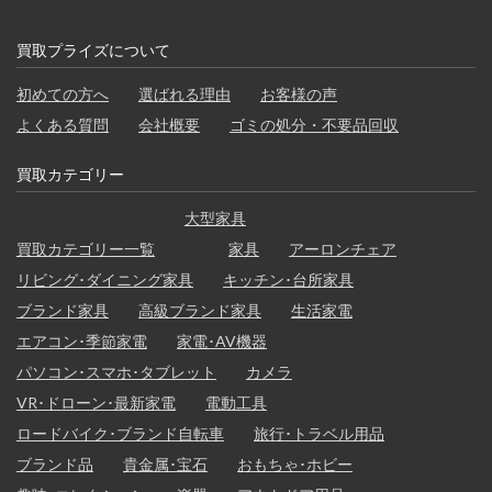
買取プライズについて
初めての方へ
選ばれる理由
お客様の声
よくある質問
会社概要
ゴミの処分・不要品回収
買取カテゴリー
大型家具
買取カテゴリー一覧
家具
アーロンチェア
リビング･ダイニング家具
キッチン･台所家具
ブランド家具
高級ブランド家具
生活家電
エアコン･季節家電
家電･AV機器
パソコン･スマホ･タブレット
カメラ
VR･ドローン･最新家電
電動工具
ロードバイク･ブランド自転車
旅行･トラベル用品
ブランド品
貴金属･宝石
おもちゃ･ホビー