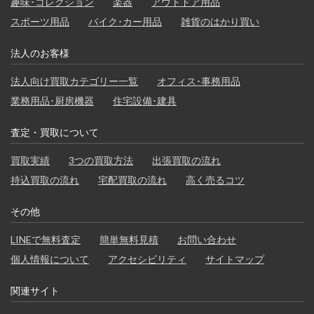
趣味･コレクション
楽器
アウトドア用品
スポーツ用品
バイク･カー用品
雑貨のはかり買い
法人のお客様
法人向け買取カテゴリー一覧
オフィス･事務用品
業務用品･厨房機器
住宅設備･建具
査定・買取について
買取実績
3つの買取方法
出張買取の流れ
持込買取の流れ
宅配買取の流れ
高く売るコツ
その他
LINEで無料査定
簡単無料見積
お問い合わせ
個人情報について
アクセシビリティ
サイトマップ
関連サイト