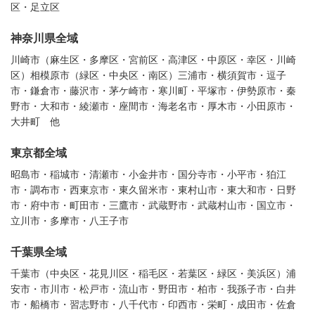
区・足立区
神奈川県全域
川崎市（麻生区・多摩区・宮前区・高津区・中原区・幸区・川崎
区）相模原市（緑区・中央区・南区）三浦市・横須賀市・逗子
市・鎌倉市・藤沢市・茅ケ崎市・寒川町・平塚市・伊勢原市・秦
野市・大和市・綾瀬市・座間市・海老名市・厚木市・小田原市・
大井町 他
東京都全域
昭島市・稲城市・清瀬市・小金井市・国分寺市・小平市・狛江
市・調布市・西東京市・東久留米市・東村山市・東大和市・日野
市・府中市・町田市・三鷹市・武蔵野市・武蔵村山市・国立市・
立川市・多摩市・八王子市
千葉県全域
千葉市（中央区・花見川区・稲毛区・若葉区・緑区・美浜区）浦
安市・市川市・松戸市・流山市・野田市・柏市・我孫子市・白井
市・船橋市・習志野市・八千代市・印西市・栄町・成田市・佐倉