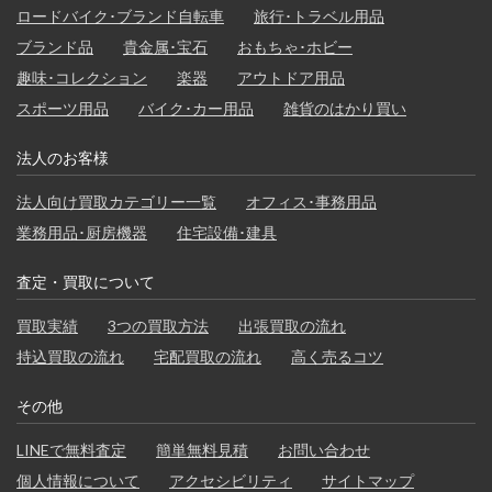
ロードバイク･ブランド自転車
旅行･トラベル用品
ブランド品
貴金属･宝石
おもちゃ･ホビー
趣味･コレクション
楽器
アウトドア用品
スポーツ用品
バイク･カー用品
雑貨のはかり買い
法人のお客様
法人向け買取カテゴリー一覧
オフィス･事務用品
業務用品･厨房機器
住宅設備･建具
査定・買取について
買取実績
3つの買取方法
出張買取の流れ
持込買取の流れ
宅配買取の流れ
高く売るコツ
その他
LINEで無料査定
簡単無料見積
お問い合わせ
個人情報について
アクセシビリティ
サイトマップ