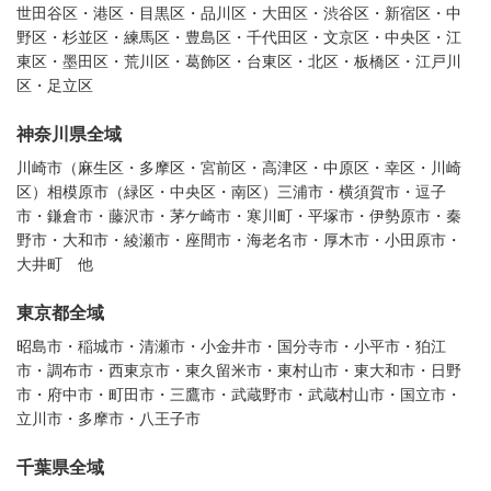
世田谷区・港区・目黒区・品川区・大田区・渋谷区・新宿区・中
野区・杉並区・練馬区・豊島区・千代田区・文京区・中央区・江
東区・墨田区・荒川区・葛飾区・台東区・北区・板橋区・江戸川
区・足立区
神奈川県全域
川崎市（麻生区・多摩区・宮前区・高津区・中原区・幸区・川崎
区）相模原市（緑区・中央区・南区）三浦市・横須賀市・逗子
市・鎌倉市・藤沢市・茅ケ崎市・寒川町・平塚市・伊勢原市・秦
野市・大和市・綾瀬市・座間市・海老名市・厚木市・小田原市・
大井町 他
東京都全域
昭島市・稲城市・清瀬市・小金井市・国分寺市・小平市・狛江
市・調布市・西東京市・東久留米市・東村山市・東大和市・日野
市・府中市・町田市・三鷹市・武蔵野市・武蔵村山市・国立市・
立川市・多摩市・八王子市
千葉県全域