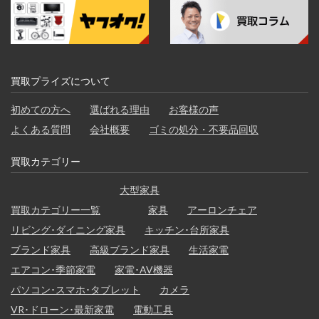
買取プライズについて
初めての方へ
選ばれる理由
お客様の声
よくある質問
会社概要
ゴミの処分・不要品回収
買取カテゴリー
大型家具
買取カテゴリー一覧
家具
アーロンチェア
リビング･ダイニング家具
キッチン･台所家具
ブランド家具
高級ブランド家具
生活家電
エアコン･季節家電
家電･AV機器
パソコン･スマホ･タブレット
カメラ
VR･ドローン･最新家電
電動工具