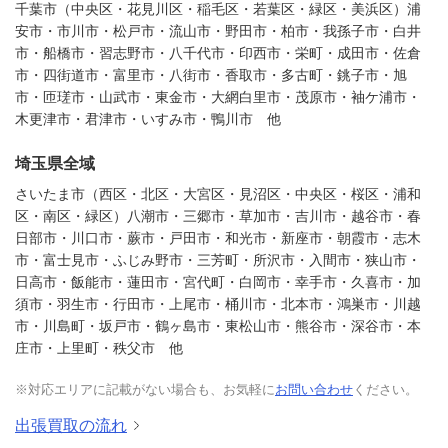
千葉市（中央区・花見川区・稲毛区・若葉区・緑区・美浜区）浦
安市・市川市・松戸市・流山市・野田市・柏市・我孫子市・白井
市・船橋市・習志野市・八千代市・印西市・栄町・成田市・佐倉
市・四街道市・富里市・八街市・香取市・多古町・銚子市・旭
市・匝瑳市・山武市・東金市・大網白里市・茂原市・袖ケ浦市・
木更津市・君津市・いすみ市・鴨川市 他
埼玉県全域
さいたま市（西区・北区・大宮区・見沼区・中央区・桜区・浦和
区・南区・緑区）八潮市・三郷市・草加市・吉川市・越谷市・春
日部市・川口市・蕨市・戸田市・和光市・新座市・朝霞市・志木
市・富士見市・ふじみ野市・三芳町・所沢市・入間市・狭山市・
日高市・飯能市・蓮田市・宮代町・白岡市・幸手市・久喜市・加
須市・羽生市・行田市・上尾市・桶川市・北本市・鴻巣市・川越
市・川島町・坂戸市・鶴ヶ島市・東松山市・熊谷市・深谷市・本
庄市・上里町・秩父市 他
※対応エリアに記載がない場合も、お気軽に
お問い合わせ
ください。
出張買取の流れ