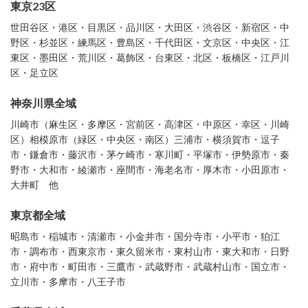
東京23区
世田谷区・港区・目黒区・品川区・大田区・渋谷区・新宿区・中
野区・杉並区・練馬区・豊島区・千代田区・文京区・中央区・江
東区・墨田区・荒川区・葛飾区・台東区・北区・板橋区・江戸川
区・足立区
神奈川県全域
川崎市（麻生区・多摩区・宮前区・高津区・中原区・幸区・川崎
区）相模原市（緑区・中央区・南区）三浦市・横須賀市・逗子
市・鎌倉市・藤沢市・茅ケ崎市・寒川町・平塚市・伊勢原市・秦
野市・大和市・綾瀬市・座間市・海老名市・厚木市・小田原市・
大井町 他
東京都全域
昭島市・稲城市・清瀬市・小金井市・国分寺市・小平市・狛江
市・調布市・西東京市・東久留米市・東村山市・東大和市・日野
市・府中市・町田市・三鷹市・武蔵野市・武蔵村山市・国立市・
立川市・多摩市・八王子市