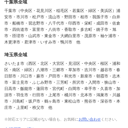
千葉県全域
千葉市（中央区・花見川区・稲毛区・若葉区・緑区・美浜区）浦
安市・市川市・松戸市・流山市・野田市・柏市・我孫子市・白井
市・船橋市・習志野市・八千代市・印西市・栄町・成田市・佐倉
市・四街道市・富里市・八街市・香取市・多古町・銚子市・旭
市・匝瑳市・山武市・東金市・大網白里市・茂原市・袖ケ浦市・
木更津市・君津市・いすみ市・鴨川市 他
埼玉県全域
さいたま市（西区・北区・大宮区・見沼区・中央区・桜区・浦和
区・南区・緑区）八潮市・三郷市・草加市・吉川市・越谷市・春
日部市・川口市・蕨市・戸田市・和光市・新座市・朝霞市・志木
市・富士見市・ふじみ野市・三芳町・所沢市・入間市・狭山市・
日高市・飯能市・蓮田市・宮代町・白岡市・幸手市・久喜市・加
須市・羽生市・行田市・上尾市・桶川市・北本市・鴻巣市・川越
市・川島町・坂戸市・鶴ヶ島市・東松山市・熊谷市・深谷市・本
庄市・上里町・秩父市 他
※対応エリアに記載がない場合も、お気軽に
お問い合わせ
ください。