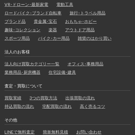
VR･ドローン･最新家電
電動工具
ロードバイク･ブランド自転車
旅行･トラベル用品
ブランド品
貴金属･宝石
おもちゃ･ホビー
趣味･コレクション
楽器
アウトドア用品
スポーツ用品
バイク･カー用品
雑貨のはかり買い
法人のお客様
法人向け買取カテゴリー一覧
オフィス･事務用品
業務用品･厨房機器
住宅設備･建具
査定・買取について
買取実績
3つの買取方法
出張買取の流れ
持込買取の流れ
宅配買取の流れ
高く売るコツ
その他
LINEで無料査定
簡単無料見積
お問い合わせ