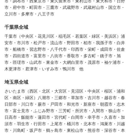
市・調布市・西東京市・東久留米市・東村山市・東大和市・日野
市・府中市・町田市・三鷹市・武蔵野市・武蔵村山市・国立市・
立川市・多摩市・八王子市
千葉県全域
千葉市（中央区・花見川区・稲毛区・若葉区・緑区・美浜区）浦
安市・市川市・松戸市・流山市・野田市・柏市・我孫子市・白井
市・船橋市・習志野市・八千代市・印西市・栄町・成田市・佐倉
市・四街道市・富里市・八街市・香取市・多古町・銚子市・旭
市・匝瑳市・山武市・東金市・大網白里市・茂原市・袖ケ浦市・
木更津市・君津市・いすみ市・鴨川市 他
埼玉県全域
さいたま市（西区・北区・大宮区・見沼区・中央区・桜区・浦和
区・南区・緑区）八潮市・三郷市・草加市・吉川市・越谷市・春
日部市・川口市・蕨市・戸田市・和光市・新座市・朝霞市・志木
市・富士見市・ふじみ野市・三芳町・所沢市・入間市・狭山市・
日高市・飯能市・蓮田市・宮代町・白岡市・幸手市・久喜市・加
須市・羽生市・行田市・上尾市・桶川市・北本市・鴻巣市・川越
市・川島町・坂戸市・鶴ヶ島市・東松山市・熊谷市・深谷市・本