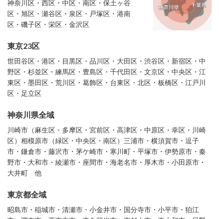
神奈川区・西区・中区・南区・保土ヶ谷
区・旭区・瀬谷区・泉区・戸塚区・港南
区・磯子区・栄区・金沢区
東京23区
世田谷区・港区・目黒区・品川区・大田区・渋谷区・新宿区・中
野区・杉並区・練馬区・豊島区・千代田区・文京区・中央区・江
東区・墨田区・荒川区・葛飾区・台東区・北区・板橋区・江戸川
区・足立区
神奈川県全域
川崎市（麻生区・多摩区・宮前区・高津区・中原区・幸区・川崎
区）相模原市（緑区・中央区・南区）三浦市・横須賀市・逗子
市・鎌倉市・藤沢市・茅ケ崎市・寒川町・平塚市・伊勢原市・秦
野市・大和市・綾瀬市・座間市・海老名市・厚木市・小田原市・
大井町 他
東京都全域
昭島市・稲城市・清瀬市・小金井市・国分寺市・小平市・狛江