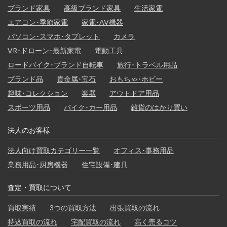
ブランド家具
高級ブランド家具
生活家電
エアコン･季節家電
家電･AV機器
パソコン･スマホ･タブレット
カメラ
VR･ドローン･最新家電
電動工具
ロードバイク･ブランド自転車
旅行･トラベル用品
ブランド品
貴金属･宝石
おもちゃ･ホビー
趣味･コレクション
楽器
アウトドア用品
スポーツ用品
バイク･カー用品
雑貨のはかり買い
法人のお客様
法人向け買取カテゴリー一覧
オフィス･事務用品
業務用品･厨房機器
住宅設備･建具
査定・買取について
買取実績
3つの買取方法
出張買取の流れ
持込買取の流れ
宅配買取の流れ
高く売るコツ