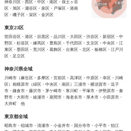
神奈川区・西区・中区・南区・保土ヶ谷
区・旭区・瀬谷区・泉区・戸塚区・港南
区・磯子区・栄区・金沢区
東京23区
世田谷区・港区・目黒区・品川区・大田区・渋谷区・新宿区・中
野区・杉並区・練馬区・豊島区・千代田区・文京区・中央区・江
東区・墨田区・荒川区・葛飾区・台東区・北区・板橋区・江戸川
区・足立区
神奈川県全域
川崎市（麻生区・多摩区・宮前区・高津区・中原区・幸区・川崎
区）相模原市（緑区・中央区・南区）三浦市・横須賀市・逗子
市・鎌倉市・藤沢市・茅ケ崎市・寒川町・平塚市・伊勢原市・秦
野市・大和市・綾瀬市・座間市・海老名市・厚木市・小田原市・
大井町 他
東京都全域
昭島市・稲城市・清瀬市・小金井市・国分寺市・小平市・狛江