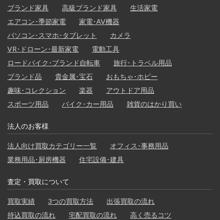
ブランド家具
高級ブランド家具
生活家電
エアコン･季節家電
家電･AV機器
パソコン･スマホ･タブレット
カメラ
VR･ドローン･最新家電
電動工具
ロードバイク･ブランド自転車
旅行･トラベル用品
ブランド品
貴金属･宝石
おもちゃ･ホビー
趣味･コレクション
楽器
アウトドア用品
スポーツ用品
バイク･カー用品
雑貨のはかり買い
法人のお客様
法人向け買取カテゴリー一覧
オフィス･事務用品
業務用品･厨房機器
住宅設備･建具
査定・買取について
買取実績
3つの買取方法
出張買取の流れ
持込買取の流れ
宅配買取の流れ
高く売るコツ