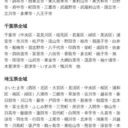
市・調布市・西東京市・東久留米市・東村山市・東大和市・日野
市・府中市・町田市・三鷹市・武蔵野市・武蔵村山市・国立市・
立川市・多摩市・八王子市
千葉県全域
千葉市（中央区・花見川区・稲毛区・若葉区・緑区・美浜区）浦
安市・市川市・松戸市・流山市・野田市・柏市・我孫子市・白井
市・船橋市・習志野市・八千代市・印西市・栄町・成田市・佐倉
市・四街道市・富里市・八街市・香取市・多古町・銚子市・旭
市・匝瑳市・山武市・東金市・大網白里市・茂原市・袖ケ浦市・
木更津市・君津市・いすみ市・鴨川市 他
埼玉県全域
さいたま市（西区・北区・大宮区・見沼区・中央区・桜区・浦和
区・南区・緑区）八潮市・三郷市・草加市・吉川市・越谷市・春
日部市・川口市・蕨市・戸田市・和光市・新座市・朝霞市・志木
市・富士見市・ふじみ野市・三芳町・所沢市・入間市・狭山市・
日高市・飯能市・蓮田市・宮代町・白岡市・幸手市・久喜市・加
須市・羽生市・行田市・上尾市・桶川市・北本市・鴻巣市・川越
市・川島町・坂戸市・鶴ヶ島市・東松山市・熊谷市・深谷市・本