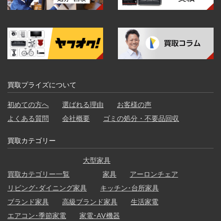
買取プライズについて
初めての方へ
選ばれる理由
お客様の声
よくある質問
会社概要
ゴミの処分・不要品回収
買取カテゴリー
大型家具
買取カテゴリー一覧
家具
アーロンチェア
リビング･ダイニング家具
キッチン･台所家具
ブランド家具
高級ブランド家具
生活家電
エアコン･季節家電
家電･AV機器