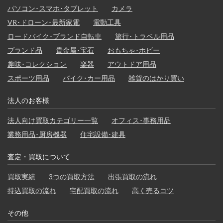
パソコン･スマホ･タブレット
カメラ
VR･ドローン･最新家電
電動工具
ロードバイク･ブランド自転車
旅行･トラベル用品
ブランド品
貴金属･宝石
おもちゃ･ホビー
趣味･コレクション
楽器
アウトドア用品
スポーツ用品
バイク･カー用品
雑貨のはかり買い
法人のお客様
法人向け買取カテゴリー一覧
オフィス･事務用品
業務用品･厨房機器
住宅設備･建具
査定・買取について
買取実績
3つの買取方法
出張買取の流れ
持込買取の流れ
宅配買取の流れ
高く売るコツ
その他