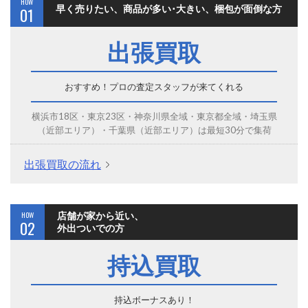
HOW
早く売りたい、商品が多い･大きい、梱包が面倒な方
01
出張買取
おすすめ！プロの査定スタッフが来てくれる
横浜市18区・東京23区・神奈川県全域・東京都全域・埼玉県
（近部エリア）・千葉県（近部エリア）は最短30分で集荷
出張買取の流れ
HOW
店舗が家から近い、
02
外出ついでの方
持込買取
持込ボーナスあり！