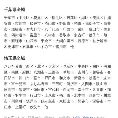
千葉県全域
千葉市（中央区・花見川区・稲毛区・若葉区・緑区・美浜区）浦
安市・市川市・松戸市・流山市・野田市・柏市・我孫子市・白井
市・船橋市・習志野市・八千代市・印西市・栄町・成田市・佐倉
市・四街道市・富里市・八街市・香取市・多古町・銚子市・旭
市・匝瑳市・山武市・東金市・大網白里市・茂原市・袖ケ浦市・
木更津市・君津市・いすみ市・鴨川市 他
埼玉県全域
さいたま市（西区・北区・大宮区・見沼区・中央区・桜区・浦和
区・南区・緑区）八潮市・三郷市・草加市・吉川市・越谷市・春
日部市・川口市・蕨市・戸田市・和光市・新座市・朝霞市・志木
市・富士見市・ふじみ野市・三芳町・所沢市・入間市・狭山市・
日高市・飯能市・蓮田市・宮代町・白岡市・幸手市・久喜市・加
須市・羽生市・行田市・上尾市・桶川市・北本市・鴻巣市・川越
市・川島町・坂戸市・鶴ヶ島市・東松山市・熊谷市・深谷市・本
庄市・上里町・秩父市 他
※対応エリアに記載がない場合も、お気軽に
お問い合わせ
ください。