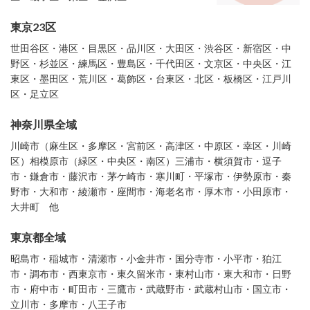
東京23区
世田谷区・港区・目黒区・品川区・大田区・渋谷区・新宿区・中
野区・杉並区・練馬区・豊島区・千代田区・文京区・中央区・江
東区・墨田区・荒川区・葛飾区・台東区・北区・板橋区・江戸川
区・足立区
神奈川県全域
川崎市（麻生区・多摩区・宮前区・高津区・中原区・幸区・川崎
区）相模原市（緑区・中央区・南区）三浦市・横須賀市・逗子
市・鎌倉市・藤沢市・茅ケ崎市・寒川町・平塚市・伊勢原市・秦
野市・大和市・綾瀬市・座間市・海老名市・厚木市・小田原市・
大井町 他
東京都全域
昭島市・稲城市・清瀬市・小金井市・国分寺市・小平市・狛江
市・調布市・西東京市・東久留米市・東村山市・東大和市・日野
市・府中市・町田市・三鷹市・武蔵野市・武蔵村山市・国立市・
立川市・多摩市・八王子市