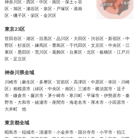
神奈川区・西区・中区・南区・保土ヶ谷
区・旭区・瀬谷区・泉区・戸塚区・港南
区・磯子区・栄区・金沢区
東京23区
世田谷区・港区・目黒区・品川区・大田区・渋谷区・新宿区・中
野区・杉並区・練馬区・豊島区・千代田区・文京区・中央区・江
東区・墨田区・荒川区・葛飾区・台東区・北区・板橋区・江戸川
区・足立区
神奈川県全域
川崎市（麻生区・多摩区・宮前区・高津区・中原区・幸区・川崎
区）相模原市（緑区・中央区・南区）三浦市・横須賀市・逗子
市・鎌倉市・藤沢市・茅ケ崎市・寒川町・平塚市・伊勢原市・秦
野市・大和市・綾瀬市・座間市・海老名市・厚木市・小田原市・
大井町 他
東京都全域
昭島市・稲城市・清瀬市・小金井市・国分寺市・小平市・狛江