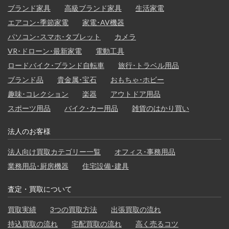
ブランド家具
高級ブランド家具
生活家電
エアコン･季節家電
家電･AV機器
パソコン･スマホ･タブレット
カメラ
VR･ドローン･最新家電
電動工具
ロードバイク･ブランド自転車
旅行･トラベル用品
ブランド品
貴金属･宝石
おもちゃ･ホビー
趣味･コレクション
楽器
アウトドア用品
スポーツ用品
バイク･カー用品
雑貨のはかり買い
法人のお客様
法人向け買取カテゴリー一覧
オフィス･事務用品
業務用品･厨房機器
住宅設備･建具
査定・買取について
買取実績
3つの買取方法
出張買取の流れ
持込買取の流れ
宅配買取の流れ
高く売るコツ