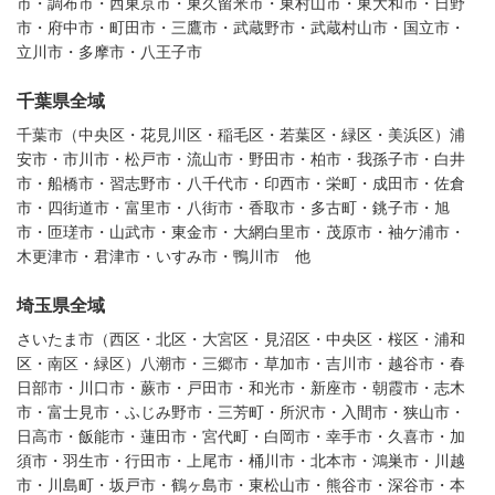
市・調布市・西東京市・東久留米市・東村山市・東大和市・日野
市・府中市・町田市・三鷹市・武蔵野市・武蔵村山市・国立市・
立川市・多摩市・八王子市
千葉県全域
千葉市（中央区・花見川区・稲毛区・若葉区・緑区・美浜区）浦
安市・市川市・松戸市・流山市・野田市・柏市・我孫子市・白井
市・船橋市・習志野市・八千代市・印西市・栄町・成田市・佐倉
市・四街道市・富里市・八街市・香取市・多古町・銚子市・旭
市・匝瑳市・山武市・東金市・大網白里市・茂原市・袖ケ浦市・
木更津市・君津市・いすみ市・鴨川市 他
埼玉県全域
さいたま市（西区・北区・大宮区・見沼区・中央区・桜区・浦和
区・南区・緑区）八潮市・三郷市・草加市・吉川市・越谷市・春
日部市・川口市・蕨市・戸田市・和光市・新座市・朝霞市・志木
市・富士見市・ふじみ野市・三芳町・所沢市・入間市・狭山市・
日高市・飯能市・蓮田市・宮代町・白岡市・幸手市・久喜市・加
須市・羽生市・行田市・上尾市・桶川市・北本市・鴻巣市・川越
市・川島町・坂戸市・鶴ヶ島市・東松山市・熊谷市・深谷市・本