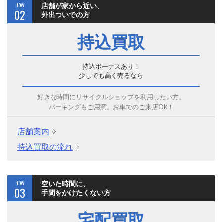
HOW
店舗が家から近い、
02
外出ついでの方
持込買取
持込ボーナスあり！
少しでも高く売るなら
好きな時間にリサイクルショップを利用したい方。
パーキングもご用意。お車でのご来店OK！
店舗案内
持込買取の流れ
HOW
空いた時間に、
03
手間をかけたくない方
宅配買取