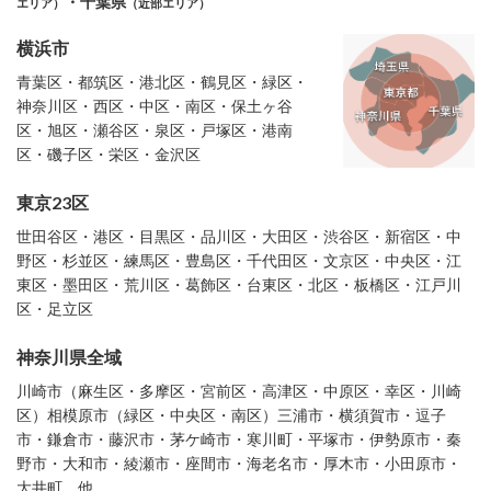
・千葉県
エリア）
（近部エリア）
横浜市
青葉区・都筑区・港北区・鶴見区・緑区・
神奈川区・西区・中区・南区・保土ヶ谷
区・旭区・瀬谷区・泉区・戸塚区・港南
区・磯子区・栄区・金沢区
東京23区
世田谷区・港区・目黒区・品川区・大田区・渋谷区・新宿区・中
野区・杉並区・練馬区・豊島区・千代田区・文京区・中央区・江
東区・墨田区・荒川区・葛飾区・台東区・北区・板橋区・江戸川
区・足立区
神奈川県全域
川崎市（麻生区・多摩区・宮前区・高津区・中原区・幸区・川崎
区）相模原市（緑区・中央区・南区）三浦市・横須賀市・逗子
市・鎌倉市・藤沢市・茅ケ崎市・寒川町・平塚市・伊勢原市・秦
野市・大和市・綾瀬市・座間市・海老名市・厚木市・小田原市・
大井町 他