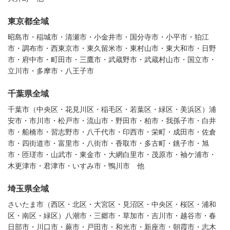
東京都全域
昭島市・稲城市・清瀬市・小金井市・国分寺市・小平市・狛江
市・調布市・西東京市・東久留米市・東村山市・東大和市・日野
市・府中市・町田市・三鷹市・武蔵野市・武蔵村山市・国立市・
立川市・多摩市・八王子市
千葉県全域
千葉市（中央区・花見川区・稲毛区・若葉区・緑区・美浜区）浦
安市・市川市・松戸市・流山市・野田市・柏市・我孫子市・白井
市・船橋市・習志野市・八千代市・印西市・栄町・成田市・佐倉
市・四街道市・富里市・八街市・香取市・多古町・銚子市・旭
市・匝瑳市・山武市・東金市・大網白里市・茂原市・袖ケ浦市・
木更津市・君津市・いすみ市・鴨川市 他
埼玉県全域
さいたま市（西区・北区・大宮区・見沼区・中央区・桜区・浦和
区・南区・緑区）八潮市・三郷市・草加市・吉川市・越谷市・春
日部市・川口市・蕨市・戸田市・和光市・新座市・朝霞市・志木