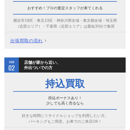
おすすめ！プロの査定スタッフが来てくれる
横浜市18区・東京23区・神奈川県全域・東京都全域・埼玉県
（近部エリア）・千葉県（近部エリア）は最短30分で集荷
出張買取の流れ
HOW
店舗が家から近い、
02
外出ついでの方
持込買取
持込ボーナスあり！
少しでも高く売るなら
好きな時間にリサイクルショップを利用したい方。
パーキングもご用意。お車でのご来店OK！