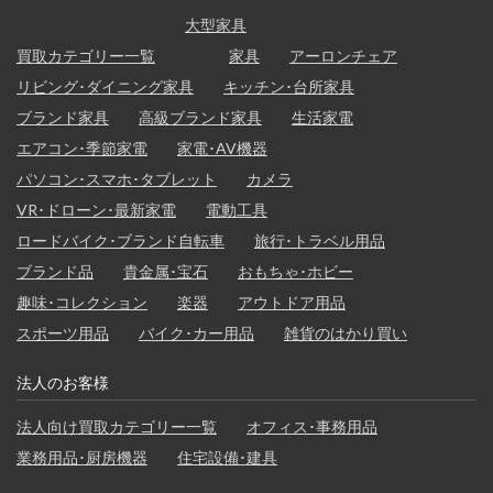
大型家具
買取カテゴリー一覧
家具
アーロンチェア
リビング･ダイニング家具
キッチン･台所家具
ブランド家具
高級ブランド家具
生活家電
エアコン･季節家電
家電･AV機器
パソコン･スマホ･タブレット
カメラ
VR･ドローン･最新家電
電動工具
ロードバイク･ブランド自転車
旅行･トラベル用品
ブランド品
貴金属･宝石
おもちゃ･ホビー
趣味･コレクション
楽器
アウトドア用品
スポーツ用品
バイク･カー用品
雑貨のはかり買い
法人のお客様
法人向け買取カテゴリー一覧
オフィス･事務用品
業務用品･厨房機器
住宅設備･建具