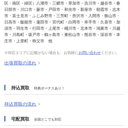
区・南区・緑区）八潮市・三郷市・草加市・吉川市・越谷市・春
日部市・川口市・蕨市・戸田市・和光市・新座市・朝霞市・志木
市・富士見市・ふじみ野市・三芳町・所沢市・入間市・狭山市・
日高市・飯能市・蓮田市・宮代町・白岡市・幸手市・久喜市・加
須市・羽生市・行田市・上尾市・桶川市・北本市・鴻巣市・川越
市・川島町・坂戸市・鶴ヶ島市・東松山市・熊谷市・深谷市・本
庄市・上里町・秩父市 他
※対応エリアに記載がない場合も、お気軽に
お問い合わせ
ください。
出張買取の流れ
持込買取
特典ボーナスあり！
持込買取の流れ
宅配買取
全国どこでも対応