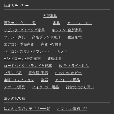
買取カテゴリー
大型家具
買取カテゴリー一覧
家具
アーロンチェア
リビング･ダイニング家具
キッチン･台所家具
ブランド家具
高級ブランド家具
生活家電
エアコン･季節家電
家電･AV機器
パソコン･スマホ･タブレット
カメラ
VR･ドローン･最新家電
電動工具
ロードバイク･ブランド自転車
旅行･トラベル用品
ブランド品
貴金属･宝石
おもちゃ･ホビー
趣味･コレクション
楽器
アウトドア用品
スポーツ用品
バイク･カー用品
雑貨のはかり買い
法人のお客様
法人向け買取カテゴリー一覧
オフィス･事務用品