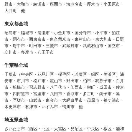
野市・大和市・綾瀬市・座間市・海老名市・厚木市・小田原市・
大井町 他
東京都全域
昭島市・稲城市・清瀬市・小金井市・国分寺市・小平市・狛江
市・調布市・西東京市・東久留米市・東村山市・東大和市・日野
市・府中市・町田市・三鷹市・武蔵野市・武蔵村山市・国立市・
立川市・多摩市・八王子市
千葉県全域
千葉市（中央区・花見川区・稲毛区・若葉区・緑区・美浜区）浦
安市・市川市・松戸市・流山市・野田市・柏市・我孫子市・白井
市・船橋市・習志野市・八千代市・印西市・栄町・成田市・佐倉
市・四街道市・富里市・八街市・香取市・多古町・銚子市・旭
市・匝瑳市・山武市・東金市・大網白里市・茂原市・袖ケ浦市・
木更津市・君津市・いすみ市・鴨川市 他
埼玉県全域
さいたま市（西区・北区・大宮区・見沼区・中央区・桜区・浦和